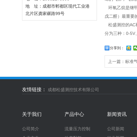
地 址：成都市郫都区现代工业港
环氧乙烷是继甲
北片区龚家碾路99号
戊二醛）最重要
松盛测控的AC
分为三种：0-5V
分享到：
上一篇：
标准
友情链接：
成都松盛测控技术有限公司
关于我们
产品中心
新闻资讯
公司简介
流量压力控制
公司新闻