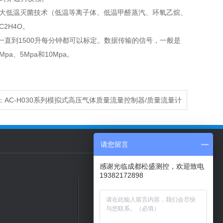
大低温灭菌技术（低温等离子体、低温甲醛蒸汽、环氧乙烷、
2H4O。
一直到1500升每分钟都可以标定。数据传输的信号，一般是
pa、5Mpa和10Mpa。
：
AC-H030系列模拟式高压气体质量流量控制器/质量流量计
请您留言
感谢光临成都松盛测控，欢迎致电
19382172898