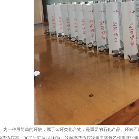
）为一种最简单的环醚，属于杂环类化合物，是重要的石化产品。环氧乙
蒸汽压高，30℃时可达141kPa，这种高蒸汽压决定了环氧乙烷熏蒸消