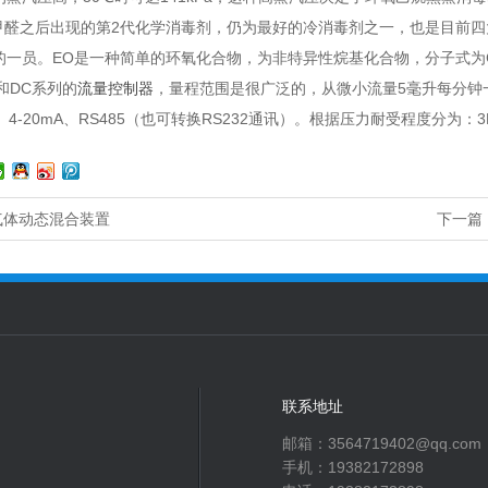
醛之后出现的第2代化学消毒剂，仍为最好的冷消毒剂之一，也是目前四
的一员。EO是一种简单的环氧化合物，为非特异性烷基化合物，分子式为C
和DC系列的
流量控制器
，量程范围是很广泛的，从微小流量5毫升每分钟
、4-20mA、RS485（也可转换RS232通讯）。根据压力耐受程度分为：3M
气体动态混合装置
下一篇
联系地址
邮箱：3564719402@qq.com
手机：19382172898