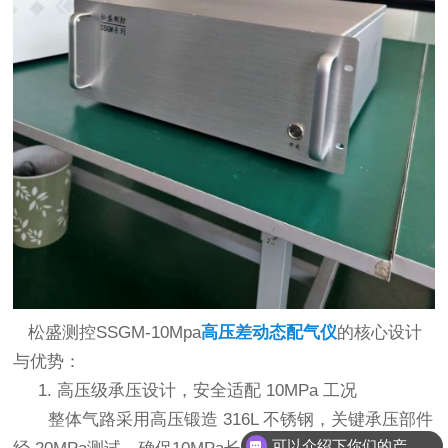
松盛测控SSGM-10Mpa
高压差动态配气仪
的核心设计
与优势：
1. 高压级承压设计，安全适配 10MPa 工况
整体气路采用高压锻造 316L 不锈钢，关键承压部件
可以介绍下你们的产品么？