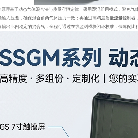
原理基于动态气体混合法与质量守恒定律，采用即混即用模式，避免气体
除输入压差，确保混合前两气体压力一致；再通过
高精度质量流量控制器
终输出比例稳定的混合气，全程可通过在线监测模块闭环校准，保障配比