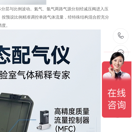
分层与比例波动。氦气、氩气两路气源分别经减压阀进入压
，按预设比例精准调控单路气体流量，经特殊结构混合腔充分
精度。