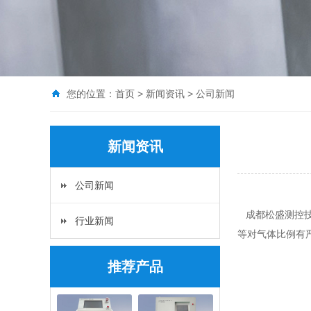
您的位置：
首页
>
新闻资讯
> 公司新闻
新闻资讯
公司新闻
成都松盛测控技
行业新闻
等对气体比例有
推荐产品