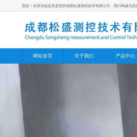
您好！欢迎光临这里是您的成都松盛测控技术有限公司，我们竭诚为您
网站首页
关于我们
产品中心