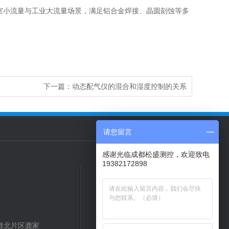
室小流量与工业大流量场景，满足铝合金焊接、晶圆刻蚀等多
下一篇：
动态配气仪的混合和湿度控制的关系
请您留言
感谢光临成都松盛测控，欢迎致电
19382172898
港北片区龚家